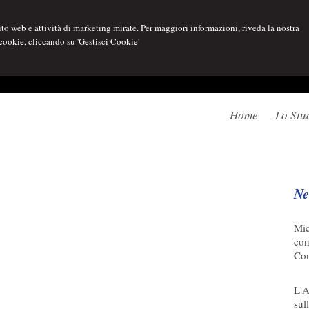
 sito web e attività di marketing mirate. Per maggiori informazioni, riveda la nostra
 cookie, cliccando su 'Gestisci Cookie'
Home
Lo Stu
Ne
07/
Mic
con
Con
08/
L'A
sull