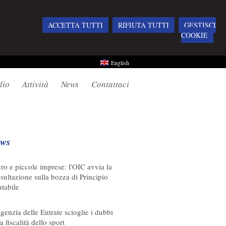
ACCETTA TUTTI
RIFIUTA TUTTI
GESTISCI
COOKIE
English
dio
Attività
News
Contattaci
ws
08/2026
ro e piccole imprese: l'OIC avvia la
sultazione sulla bozza di Principio
tabile
08/2026
genzia delle Entrate scioglie i dubbi
a fiscalità dello sport