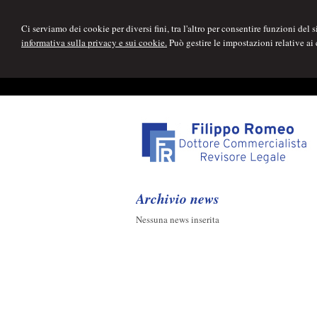
Ci serviamo dei cookie per diversi fini, tra l'altro per consentire funzioni del
informativa sulla privacy e sui cookie.
Può gestire le impostazioni relative ai
Archivio news
Nessuna news inserita