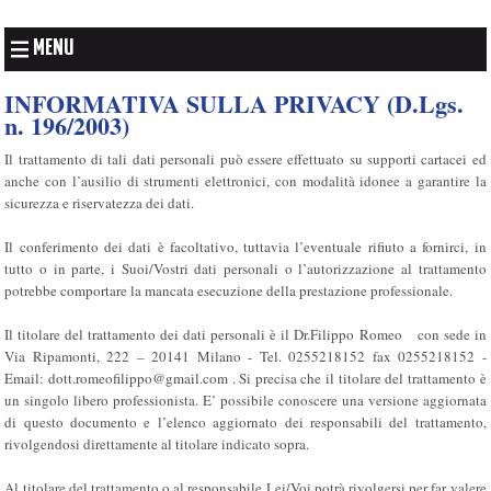
MENU
INFORMATIVA SULLA PRIVACY (D.Lgs.
n. 196/2003)
Il trattamento di tali dati personali può essere effettuato su supporti cartacei ed
anche con l’ausilio di strumenti elettronici, con modalità idonee a garantire la
sicurezza e riservatezza dei dati.
Il conferimento dei dati è facoltativo, tuttavia l’eventuale rifiuto a fornirci, in
tutto o in parte, i Suoi/Vostri dati personali o l’autorizzazione al trattamento
potrebbe comportare la mancata esecuzione della prestazione professionale.
Il titolare del trattamento dei dati personali è il Dr.Filippo Romeo con sede in
Via Ripamonti, 222 – 20141 Milano - Tel. 0255218152 fax 0255218152 -
Email: dott.romeofilippo@gmail.com . Si precisa che il titolare del trattamento è
un singolo libero professionista. E’ possibile conoscere una versione aggiornata
di questo documento e l’elenco aggiornato dei responsabili del trattamento,
rivolgendosi direttamente al titolare indicato sopra.
Al titolare del trattamento o al responsabile Lei/Voi potrà rivolgersi per far valere